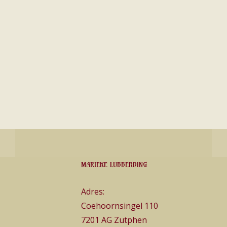
MARIEKE LUBBERDING
Adres:
Coehoornsingel 110
7201 AG Zutphen