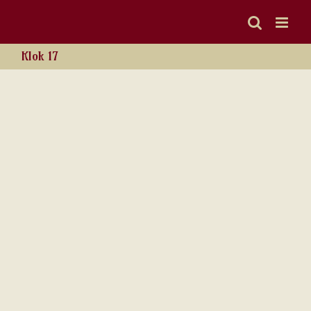
Ga
naar
inhoud
Klok 17