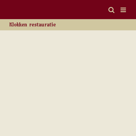
Ga
naar
inhoud
Klokken restauratie