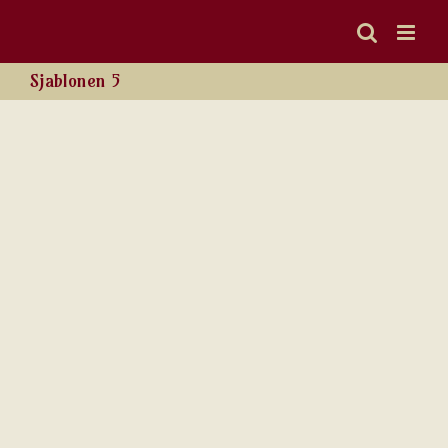
Ga
naar
inhoud
Sjablonen 5