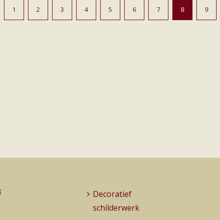
1
2
3
4
5
6
7
8
9
G
Decoratief
schilderwerk