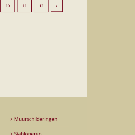
10
11
12
Muurschilderingen
Sjabloneren