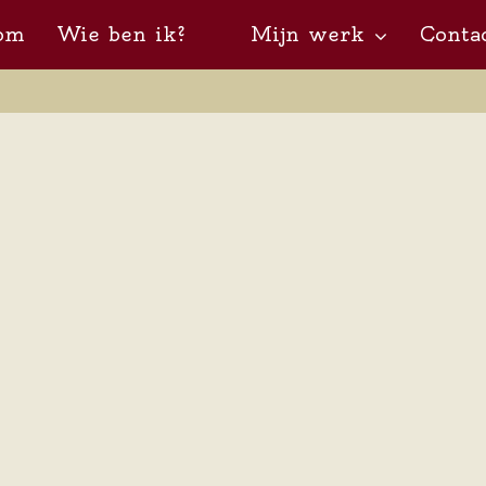
om
Wie ben ik?
Mijn werk
Conta